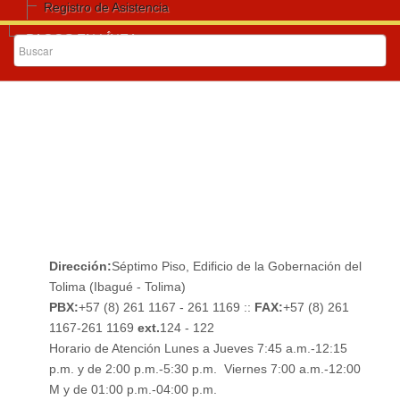
Registro de Asistencia
PAGOS EN LÍNEA
S
EGUIMIENTO A LA TRANSICION
Normas Internacionales De Contabilidad Exclusivo Para
Sector Público..
Dirección:
Séptimo Piso, Edificio de la Gobernación del
Tolima (Ibagué - Tolima)
PBX:
+57 (8) 261 1167 - 261 1169 ::
FAX:
+57 (8) 261
1167-261 1169
ext.
124 - 122
Horario de Atención Lunes a Jueves 7:45 a.m.-12:15
p.m. y de 2:00 p.m.-5:30 p.m. Viernes 7:00 a.m.-12:00
M y de 01:00 p.m.-04:00 p.m.