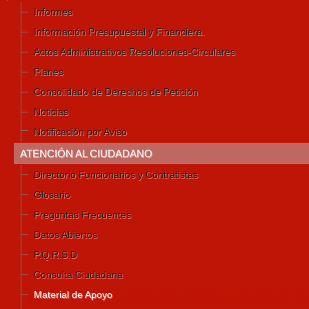
Informes
Información Presupuestal y Financiera.
Actos Administrativos Resoluciones-Circulares
Planes
Consolidado de Derechos de Petición
Noticias
Notificación por Aviso
ATENCIÓN AL CIUDADANO
Directorio Funcionarios y Contratistas
Glosario
Preguntas Frecuentes
Datos Abiertos
P.Q.R.S.D
Consulta Ciudadana
Material de Apoyo