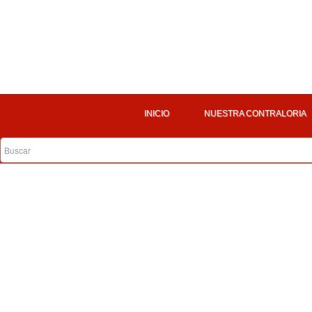
INICIO
NUESTRA CONTRALORIA
Notificación por Aviso
Título
Aviso Martha Liliana Garzón