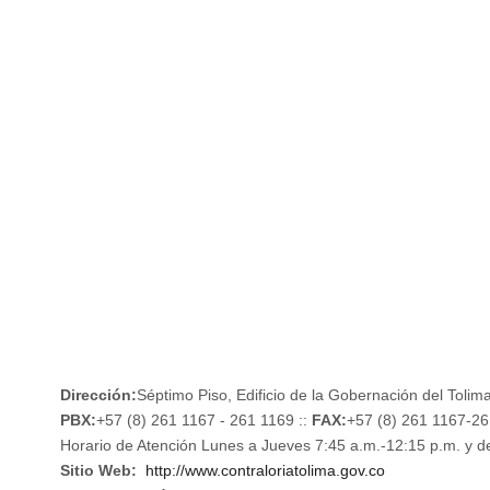
INFORMACION NIÑOS
P.Q.R.S.D
TRANSPARIENCIA Y ACCESO A LA INFORMACIÓN PÚBLICA
MAPA DE SITIO
CONTRATOS
NOTIFICACIONES
RENDICIÓN DE CUENTAS
Dirección:
Séptimo Piso, Edificio de la Gobernación del Tolima
PBX:
+57 (8) 261 1167 - 261 1169 ::
FAX:
+57 (8) 261 1167-2
Horario de Atención Lunes a Jueves 7:45 a.m.-12:15 p.m. y d
Sitio Web:
http://www.contraloriatolima.gov.co