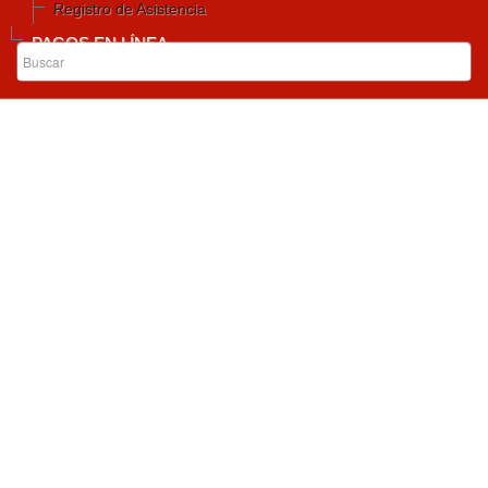
Registro de Asistencia
PAGOS EN LÍNEA
Inicio
P.Q.R.S.D
Peticiones, Quejas, Reclamos, Sugerencias y
Denuncias (P.Q.R.S.D.)
Apreciado Usuario:
Con el fin de mejorar nuestros servicios y trámites que
ofrecemos a nuestros usuarios, usted podrá a través de
esta plataforma registrar sus solicitudes, quejas, reclamos
y/o sugerencias sobre temas de nuestra competencia.
Diligenciar el formulario para interponer una Petición o