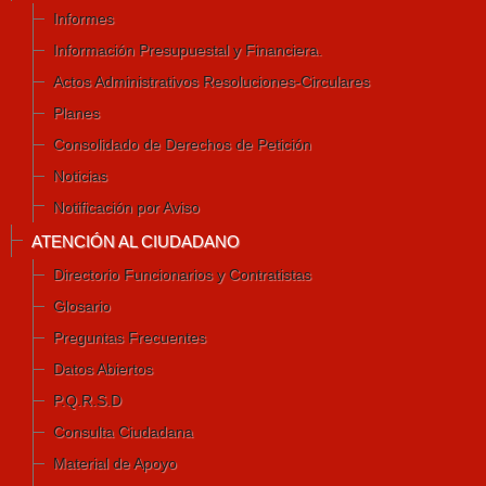
Informes
Información Presupuestal y Financiera.
Actos Administrativos Resoluciones-Circulares
Planes
Consolidado de Derechos de Petición
Noticias
Notificación por Aviso
ATENCIÓN AL CIUDADANO
Directorio Funcionarios y Contratistas
Glosario
Preguntas Frecuentes
Datos Abiertos
P.Q.R.S.D
Consulta Ciudadana
Material de Apoyo