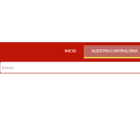
INICIO
NUESTRA CONTRALORIA
Rendición de Cuentas
Vigencia 2018
* Rendición de cuentas vigencia 2018
*
Plan de acción consolidado por procesos a diciembre 30 de 
Vigencia 2017