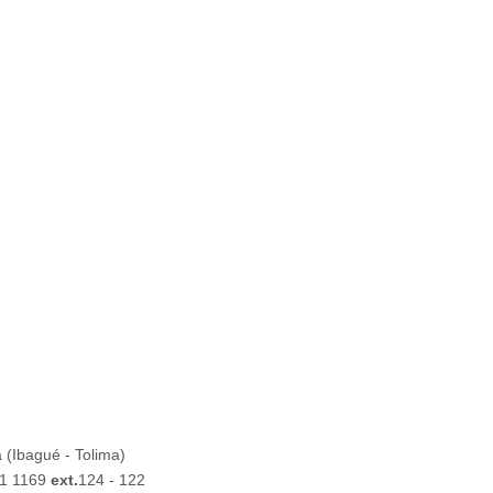
 (Ibagué - Tolima)
61 1169
ext.
124 - 122