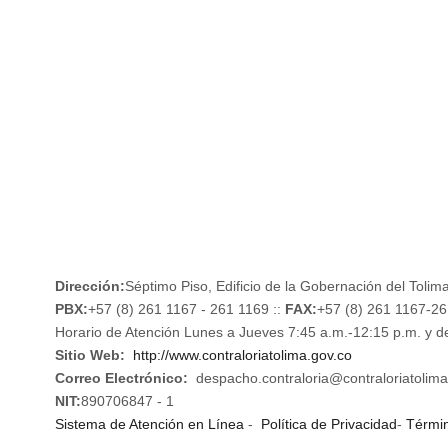
TRANSPARIENCIA Y ACCESO A LA INFORMACIÓN PÚBLICA
MAPA DE SITIO
CONTRATOS
NOTIFICACIONES
RENDICIÓN DE CUENTAS
Dirección:
Séptimo Piso, Edificio de la Gobernación del Tolima
PBX:
+57 (8) 261 1167 - 261 1169 ::
FAX:
+57 (8) 261 1167-2
Horario de Atención Lunes a Jueves 7:45 a.m.-12:15 p.m. y d
Sitio Web:
http://www.contraloriatolima.gov.co
Correo Electrónico:
despacho.contraloria@contraloriatolima
NIT:
890706847 - 1
Sistema de Atención en Línea
-
Política de Privacidad
-
Términ