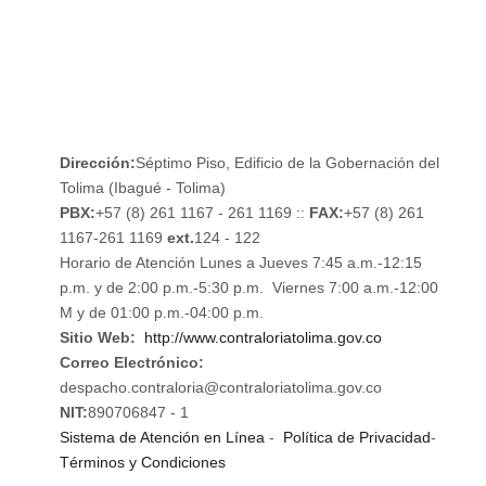
NOTIFICACIONES
RENDICIÓN DE CUENTAS
Dirección:
Séptimo Piso, Edificio de la Gobernación del
Tolima (Ibagué - Tolima)
PBX:
+57 (8) 261 1167 - 261 1169 ::
FAX:
+57 (8) 261
1167-261 1169
ext.
124 - 122
Horario de Atención Lunes a Jueves 7:45 a.m.-12:15
p.m. y de 2:00 p.m.-5:30 p.m. Viernes 7:00 a.m.-12:00
M y de 01:00 p.m.-04:00 p.m.
Sitio Web:
http://www.contraloriatolima.gov.co
Correo Electrónico:
despacho.contraloria@contraloriatolima.gov.co
NIT:
890706847 - 1
Sistema de Atención en Línea
-
Política de Privacidad
-
Términos y Condiciones