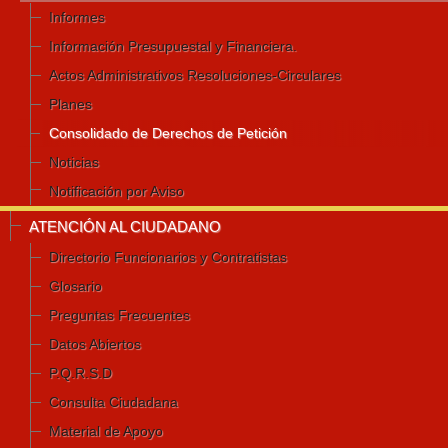
Informes
Información Presupuestal y Financiera.
Actos Administrativos Resoluciones-Circulares
Planes
Consolidado de Derechos de Petición
Noticias
Notificación por Aviso
ATENCIÓN AL CIUDADANO
Directorio Funcionarios y Contratistas
Glosario
Preguntas Frecuentes
Datos Abiertos
P.Q.R.S.D
Consulta Ciudadana
Material de Apoyo