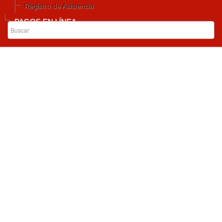
Registro de Asistencia
PAGOS EN LÍNEA
Inicio
Institucional
Consolidado de Derechos de Petición
Vigencia 2018
Vigencia 2017
Vigencia 2016
Vigencia 2015
Vigencia 2014
Vigencia 2013
Informe Diciembre
Informe
Noviembre
Informe Octubre
Informe septiembre
Informe Agosto
Informe julio
Informe junio
Informe mayo