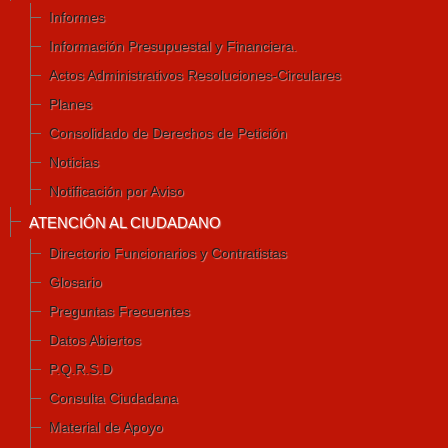
Informes
Información Presupuestal y Financiera.
Actos Administrativos Resoluciones-Circulares
Planes
Consolidado de Derechos de Petición
Noticias
Notificación por Aviso
ATENCIÓN AL CIUDADANO
Directorio Funcionarios y Contratistas
Glosario
Preguntas Frecuentes
Datos Abiertos
P.Q.R.S.D
Consulta Ciudadana
Material de Apoyo