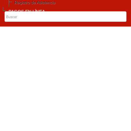
Registro de Asistencia
PAGOS EN LÍNEA
Inicio
Mapa de Sitio
Menu Principal
Inicio
Descarga Informe de Gestiòn
Memorias e Información sobre la capacitación del 27 de
Agosto de 2019 - “Promoción de la Transparencia y la
Participación Ciudadana mediante la Política de Gobierno
Digital”
Memorias e Información sobre la capacitación del 27 de
Agosto de 2019 - “Promoción de la Transparencia y la
Participación Ciudadana mediante la Política de Gobierno
Digital”