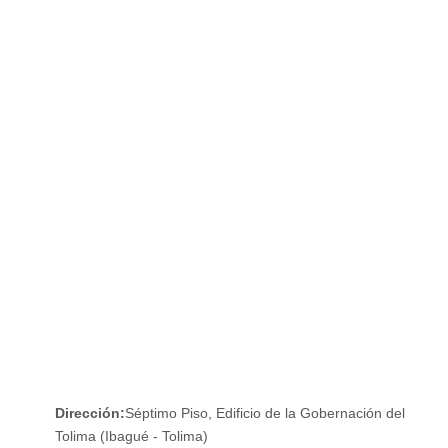
CALENDARIO
INFORMACION NIÑOS
P.Q.R.S.D
TRANSPARIENCIA Y ACCESO A LA INFORMACIÓN
PÚBLICA
MAPA DE SITIO
CONTRATOS
NOTIFICACIONES
RENDICIÓN DE CUENTAS
Dirección:
Séptimo Piso, Edificio de la Gobernación del
Tolima (Ibagué - Tolima)